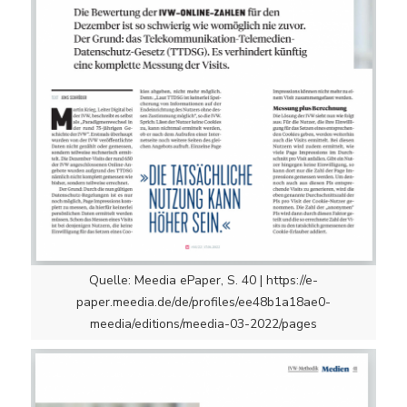
Quelle: Meedia ePaper, S. 40 | https://e-
paper.meedia.de/de/profiles/ee48b1a18ae0-
meedia/editions/meedia-03-2022/pages