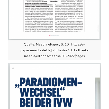
Quelle: Meedia ePaper, S. 10 | https://e-
paper.meedia.de/de/profiles/ee48b1a18ae0-
meedia/editions/meedia-03-2022/pages