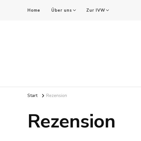
Home
Über uns
Zur IVW
Digital lnside
Start
Rezension
Rezension