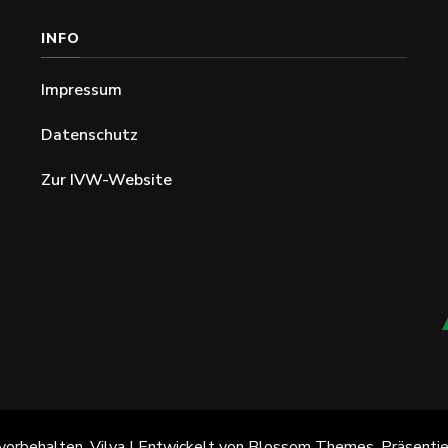
INFO
Impressum
Datenschutz
Zur IVW-Website
vorbehalten.
Vilva | Entwickelt von
Blossom Themes
. Präsenti